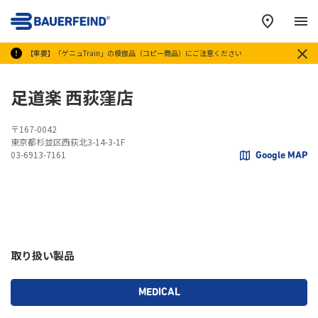
メ
【重要】「ゲニュTrain」の模倣品（コピー商品）にご注意ください
足道楽 西荻窪店
〒167-0042
東京都杉並区西荻北3-14-3-1F
03-6913-7161
Google MAP
取り扱い製品
MEDICAL