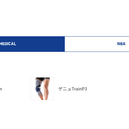
MEDICAL
NBA
n
ゲニュTrainP3