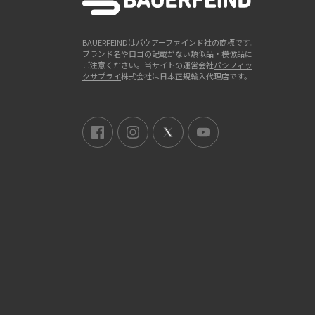
BAUERFEINDはバウアーファインド社の商標です。
ブランド名やロゴの記載がない類似品・模倣品に
ご注意ください。当サイトの運営会社
パシフィッ
クサプライ
株式会社は日本正規輸入代理店です。