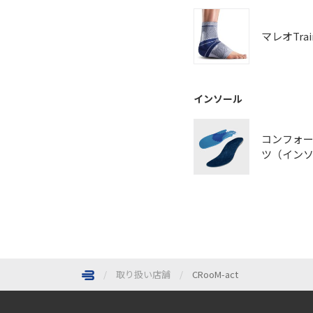
マレオTrai
インソール
コンフォ
ツ（イン
取り扱い店舗
CRooM-act
ページトップへ