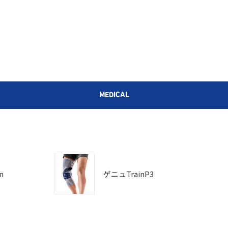
MEDICAL
n
ゲニュTrainP3