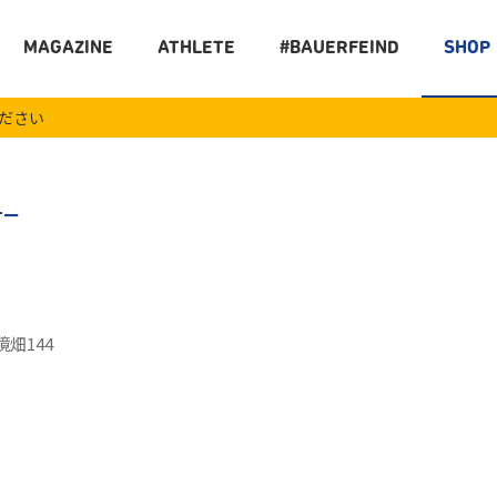
MAGAZINE
ATHLETE
#BAUERFEIND
SHOP
ください
ナー
畑144