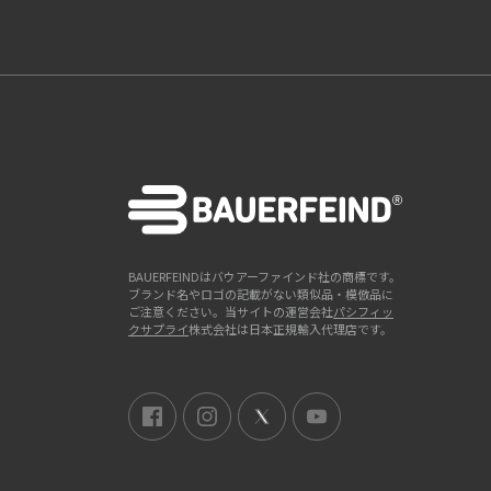
BAUERFEINDはバウアーファインド社の商標です。
ブランド名やロゴの記載がない類似品・模倣品に
ご注意ください。当サイトの運営会社
パシフィッ
クサプライ
株式会社は日本正規輸入代理店です。