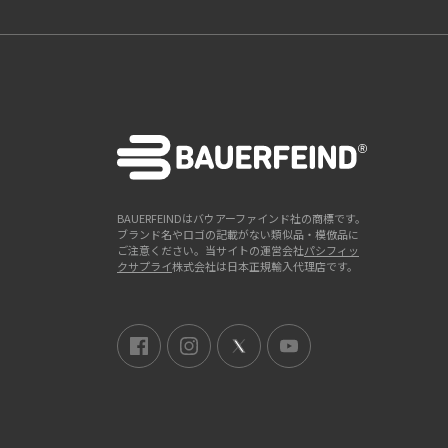
BAUERFEINDはバウアーファインド社の商標です。
ブランド名やロゴの記載がない類似品・模倣品に
ご注意ください。当サイトの運営会社
パシフィッ
クサプライ
株式会社は日本正規輸入代理店です。