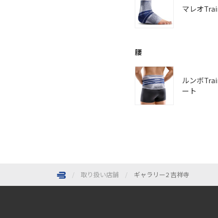
マレオTrai
腰
ルンボTra
ート
取り扱い店舗
ギャラリー2 吉祥寺
ページトップへ