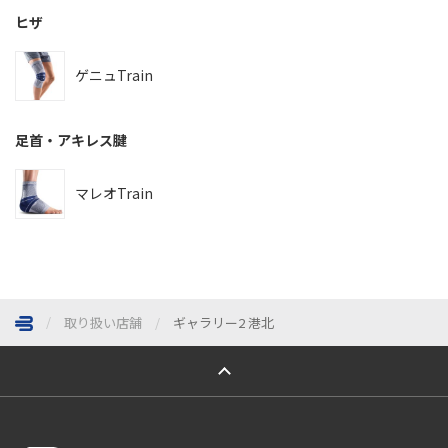
ヒザ
ゲニュTrain
足首・アキレス腱
マレオTrain
取り扱い店舗
ギャラリー2 港北
ページトップへ