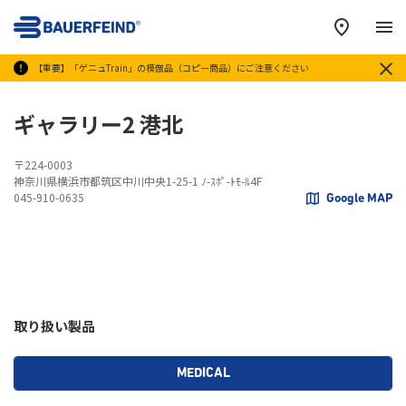
メ
【重要】「ゲニュTrain」の模倣品（コピー商品）にご注意ください
ギャラリー2 港北
〒224-0003
神奈川県横浜市都筑区中川中央1-25-1 ﾉ-ｽﾎﾟ-ﾄﾓ-ﾙ4F
045-910-0635
Google MAP
取り扱い製品
MEDICAL