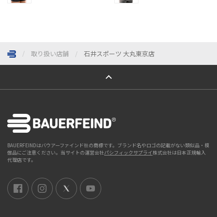
取り扱い店舗
石井スポーツ 大丸東京店
ページトップへ
BAUERFEINDはバウアーファインド社の商標です。ブランド名やロゴの記載がない類似品・模
倣品にご注意ください。当サイトの運営会社
パシフィックサプライ
株式会社は日本正規輸入
代理店です。