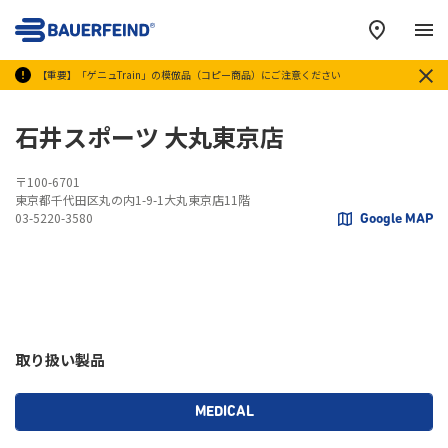
メ
【重要】「ゲニュTrain」の模倣品（コピー商品）にご注意ください
石井スポーツ 大丸東京店
〒100-6701
東京都千代田区丸の内1-9-1大丸東京店11階
03-5220-3580
Google MAP
取り扱い製品
MEDICAL