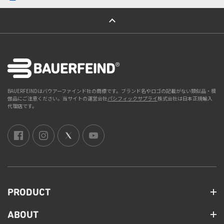
ページトップへ
BAUERFEINDはバウアーファインド社の商標です。ブランド名やロゴの記載がない類似品・模
倣品にご注意ください。当サイトの運営会社
パシフィックサプライ
株式会社は日本正規輸入
代理店です。
PRODUCT
ABOUT