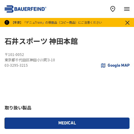
メ
【重要】「ゲニュTrain」の模倣品（コピー商品）にご注意ください
石井スポーツ 神田本館
〒101-0052
東京都千代田区神田小川町3-10
03-3295-3215
Google MAP
取り扱い製品
MEDICAL