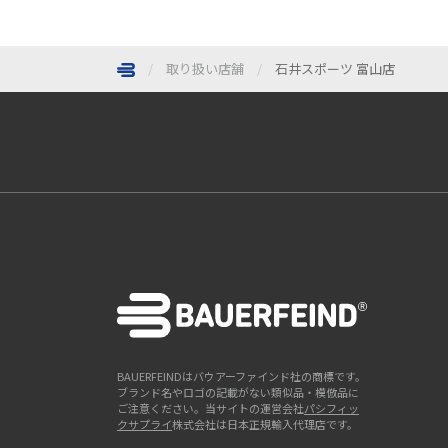
取り扱い店舗
石井スポーツ 富山店
ページトップへ
BAUERFEINDはバウアーファインド社の商標です。
ブランド名やロゴの記載がない類似品・模倣品に
ご注意ください。当サイトの運営会社
パシフィッ
クサプライ
株式会社は日本正規輸入代理店です。