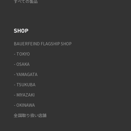
すべての製品
SHOP
BAUERFEIND FLAGSHIP SHOP
- TOKYO
- OSAKA
- YAMAGATA
- TSUKUBA
- MIYAZAKI
- OKINAWA
全国取り扱い店舗