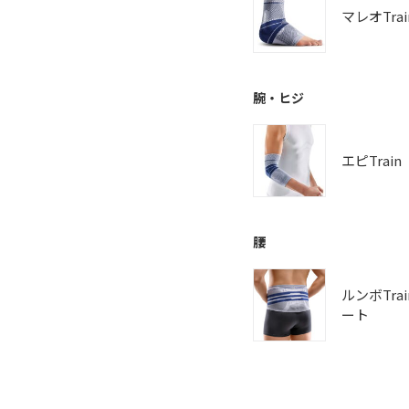
マレオTrai
腕・ヒジ
エピTrain
腰
ルンボTra
ート