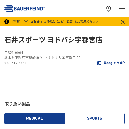
メ
【重要】「ゲニュTrain」の模倣品（コピー商品）にご注意ください
石井スポーツ ヨドバシ宇都宮店
〒321-0964
栃木県宇都宮市駅前通り1-4-6 トナリエ宇都宮 8F
028-612-8691
Google MAP
取り扱い製品
MEDICAL
SPORTS