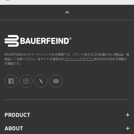
ページトップへ
BAUERFEINDはバウアーファインド社の商標です。ブランド名やロゴの記載がない類似品・模
倣品にご注意ください。当サイトの運営会社
パシフィックサプライ
株式会社は日本正規輸入
代理店です。
PRODUCT
ABOUT