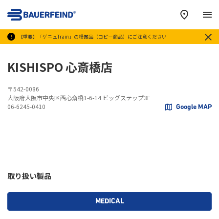
メ
【重要】「ゲニュTrain」の模倣品（コピー商品）にご注意ください
KISHISPO 心斎橋店
〒542-0086
大阪府大阪市中央区西心斎橋1-6-14 ビッグステップ3F
06-6245-0410
Google MAP
取り扱い製品
MEDICAL