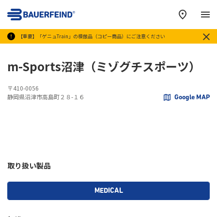
メ
【重要】「ゲニュTrain」の模倣品（コピー商品）にご注意ください
m-Sports沼津（ミゾグチスポーツ）
〒410-0056
静岡県沼津市高島町２８-１６
Google MAP
取り扱い製品
MEDICAL