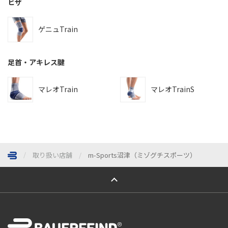
ヒザ
ゲニュTrain
足首・アキレス腱
マレオTrain
マレオTrainS
取り扱い店舗
m-Sports沼津（ミゾグチスポーツ）
ページトップへ