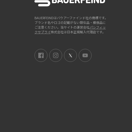
BAUERFEINDはバウアーファインド社の商標です。
ブランド名やロゴの記載がない類似品・模倣品に
ご注意ください。当サイトの運営会社
パシフィッ
クサプライ
株式会社は日本正規輸入代理店です。