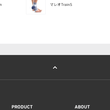
n
マレオTrainS
PRODUCT
ABOUT