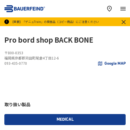
メ
【重要】「ゲニュTrain」の模倣品（コピー商品）にご注意ください
Pro bord shop BACK BONE
〒800-0353
福岡県京都郡苅田町尾倉4丁目12-6
093-435-0770
Google MAP
取り扱い製品
MEDICAL