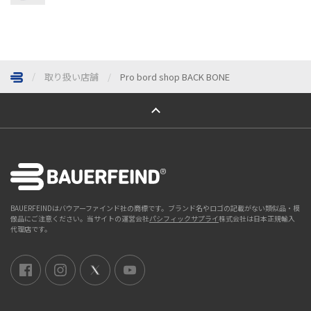
取り扱い店舗
Pro bord shop BACK BONE
ページトップへ
BAUERFEINDはバウアーファインド社の商標です。ブランド名やロゴの記載がない類似品・模
倣品にご注意ください。当サイトの運営会社
パシフィックサプライ
株式会社は日本正規輸入
代理店です。