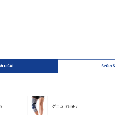
MEDICAL
SPORTS
n
ゲニュTrainP3