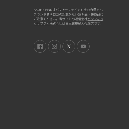
BAUERFEINDはバウアーファインド社の商標です。
ブランド名やロゴの記載がない類似品・模倣品に
ご注意ください。当サイトの運営会社
パシフィッ
クサプライ
株式会社は日本正規輸入代理店です。