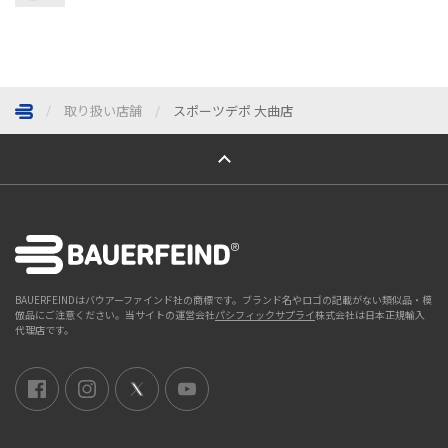
取り扱い店舗
スポーツデポ 大曲店
ページトップへ
BAUERFEINDはバウアーファインド社の商標です。ブランド名やロゴの記載がない類似品・模
倣品にご注意ください。当サイトの運営会社
パシフィックサプライ
株式会社は日本正規輸入
代理店です。