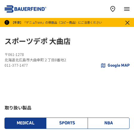
メ
【重要】「ゲニュTrain」の模倣品（コピー商品）にご注意ください
スポーツデポ 大曲店
〒061-1278
北海道北広島市大曲幸町２丁目8番地2
011-377-1477
Google MAP
取り扱い製品
MEDICAL
SPORTS
NBA