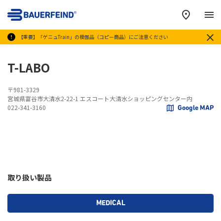
メ
【重要】「ゲニュTrain」の模倣品（コピー商品）にご注意ください
T-LABO
〒981-3329
宮城県富谷市大清水2-22-1 エスコート大清水ショッピングセンター内
022-341-3160
Google MAP
取り扱い製品
MEDICAL