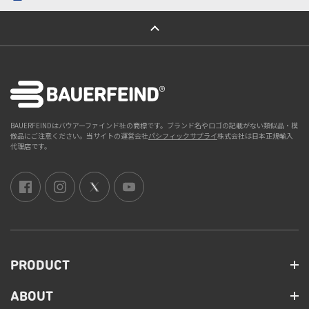
ページトップへ
BAUERFEINDはバウアーファインド社の商標です。ブランド名やロゴの記載がない類似品・模
倣品にご注意ください。当サイトの運営会社
パシフィックサプライ
株式会社は日本正規輸入
代理店です。
PRODUCT
ABOUT