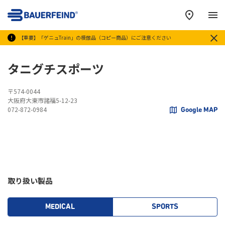
メ
【重要】「ゲニュTrain」の模倣品（コピー商品）にご注意ください
タニグチスポーツ
〒574-0044
大阪府大東市諸福5-12-23
072-872-0984
Google MAP
取り扱い製品
MEDICAL
SPORTS