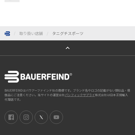
取り扱い店舗
タニグチスポーツ
ページトップへ
BAUERFEINDはバウアーファインド社の商標です。ブランド名やロゴの記載がない類似品・模
倣品にご注意ください。当サイトの運営会社
パシフィックサプライ
株式会社は日本正規輸入
代理店です。