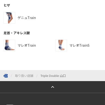
ヒザ
ゲニュTrain
足首・アキレス腱
マレオTrain
マレオTrainS
取り扱い店舗
Triple Double 山口
ページトップへ