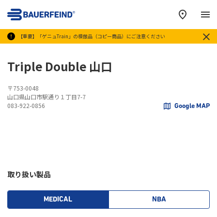
メ
【重要】「ゲニュTrain」の模倣品（コピー商品）にご注意ください
Triple Double 山口
〒753-0048
山口県山口市駅通り１丁目7-7
083-922-0856
Google MAP
取り扱い製品
MEDICAL
NBA