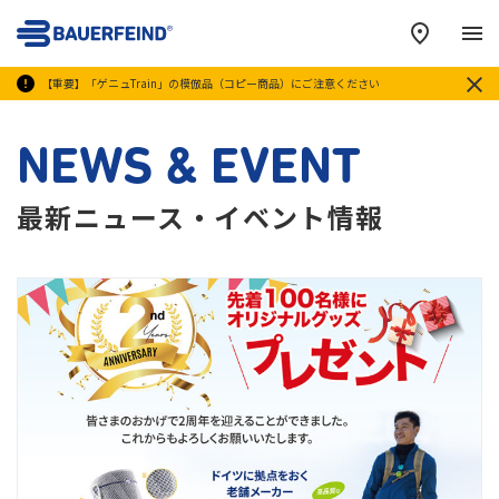
メ
【重要】「ゲニュTrain」の模倣品（コピー商品）にご注意ください
NEWS & EVENT
最新ニュース・イベント情報