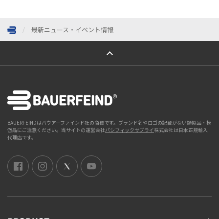
最新ニュース・イベント情報
ページトップへ
BAUERFEINDはバウアーファインド社の商標です。ブランド名やロゴの記載がない類似品・模
倣品にご注意ください。当サイトの運営会社
パシフィックサプライ
株式会社は日本正規輸入
代理店です。