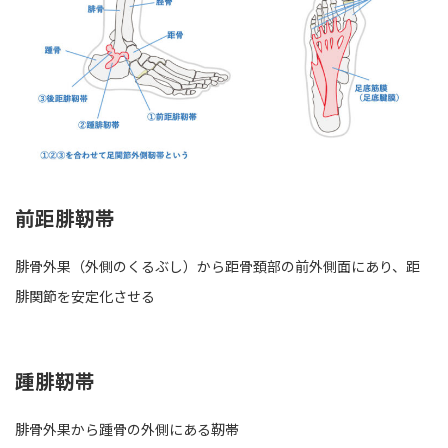
前距腓靭帯
腓骨外果（外側のくるぶし）から距骨頚部の前外側面にあり、距
腓関節を安定化させる
踵腓靭帯
腓骨外果から踵骨の外側にある靭帯