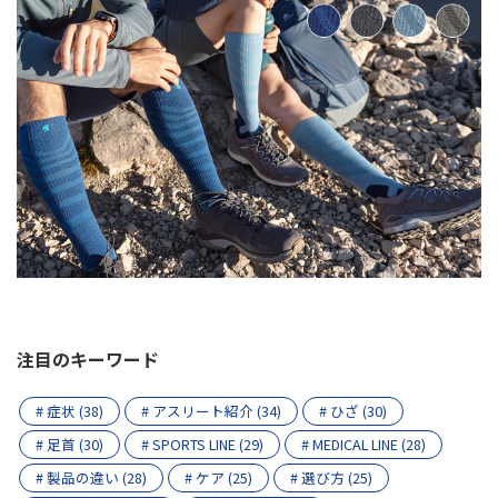
注目のキーワード
# 症状 (38)
# アスリート紹介 (34)
# ひざ (30)
# 足首 (30)
# SPORTS LINE (29)
# MEDICAL LINE (28)
# 製品の違い (28)
# ケア (25)
# 選び方 (25)