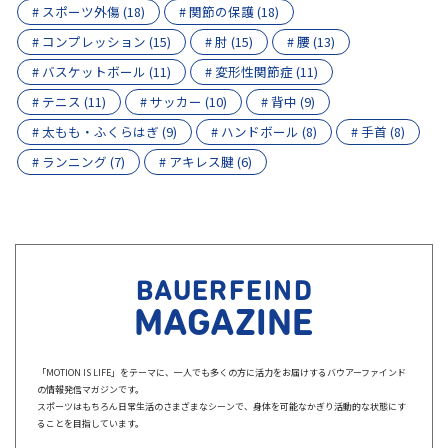
# スポーツ外傷 (18)
# 関節の保護 (18)
# コンプレッション (15)
# 肘 (15)
# 腰 (13)
# バスケットボール (11)
# 変形性関節症 (11)
# テニス (11)
# サッカー (10)
# 背中 (9)
# 太もも・ふくらはぎ (9)
# ハンドボール (8)
# 手首 (8)
# ランニング (7)
# アキレス腱 (6)
BAUERFEIND
MAGAZINE
「MOTION IS LIFE」をテーマに、一人でも多くの方に活力をお届けするバウアーファインド
の情報発信マガジンです。
スポーツはもちろん日常生活のさまざまなシーンで、身体を可能なかぎり活動的な状態にす
ることを目指しています。