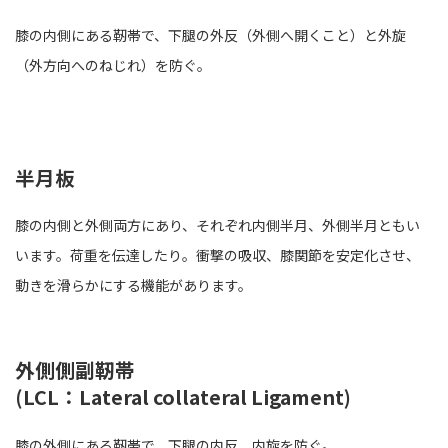
膝の内側にある靭帯で、下腿の外反（外側へ開くこと）と外旋
（外方向へのねじれ）を防ぐ。
半月板
膝の内側と外側両方にあり、それぞれ内側半月、外側半月ともい
います。荷重を伝達したり。衝撃の吸収、膝関節を安定化させ、
動きを滑らかにする機能があります。
外側側副靭帯
(LCL：Lateral collateral Ligament)
膝の外側にある靭帯で、下腿の内反、内旋を防ぐ。