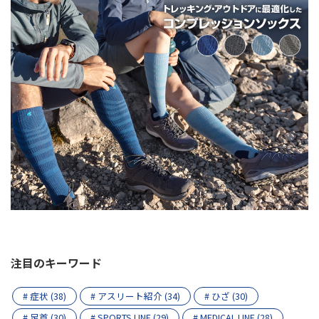
注目のキーワード
# 症状 (38)
# アスリート紹介 (34)
# ひざ (30)
# 足首 (30)
# SPORTS LINE (29)
# MEDICAL LINE (28)