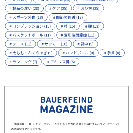
# 製品の違い (28)
# ケア (25)
# 選び方 (25)
# スポーツ外傷 (18)
# 関節の保護 (18)
# コンプレッション (15)
# 肘 (15)
# 腰 (13)
# バスケットボール (11)
# 変形性関節症 (11)
# テニス (11)
# サッカー (10)
# 背中 (9)
# 太もも・ふくらはぎ (9)
# ハンドボール (8)
# 手首 (8)
# ランニング (7)
# アキレス腱 (6)
BAUERFEIND
MAGAZINE
「MOTION IS LIFE」をテーマに、一人でも多くの方に活力をお届けするバウアーファインド
の情報発信マガジンです。