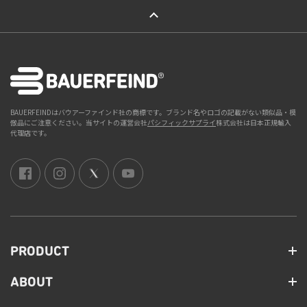
ページトップへ
BAUERFEINDはバウアーファインド社の商標です。ブランド名やロゴの記載がない類似品・模
倣品にご注意ください。当サイトの運営会社
パシフィックサプライ
株式会社は日本正規輸入
代理店です。
PRODUCT
ABOUT