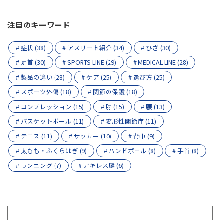
注目のキーワード
# 症状 (38)
# アスリート紹介 (34)
# ひざ (30)
# 足首 (30)
# SPORTS LINE (29)
# MEDICAL LINE (28)
# 製品の違い (28)
# ケア (25)
# 選び方 (25)
# スポーツ外傷 (18)
# 関節の保護 (18)
# コンプレッション (15)
# 肘 (15)
# 腰 (13)
# バスケットボール (11)
# 変形性関節症 (11)
# テニス (11)
# サッカー (10)
# 背中 (9)
# 太もも・ふくらはぎ (9)
# ハンドボール (8)
# 手首 (8)
# ランニング (7)
# アキレス腱 (6)