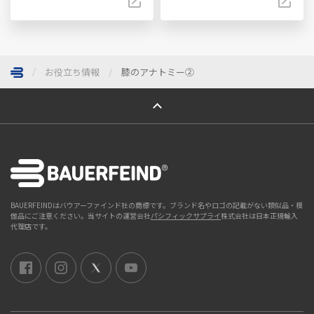
お役立ち情報
膝のアナトミー②
ページトップへ
BAUERFEINDはバウアーファインド社の商標です。ブランド名やロゴの記載がない類似品・模
倣品にご注意ください。当サイトの運営会社
パシフィックサプライ
株式会社は日本正規輸入
代理店です。