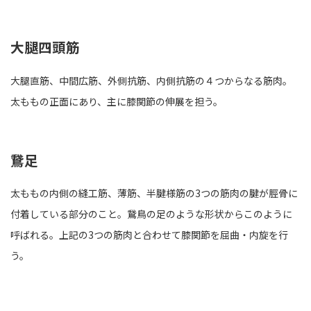
大腿四頭筋
大腿直筋、中間広筋、外側抗筋、内側抗筋の４つからなる筋肉。
太ももの正面にあり、主に膝関節の伸展を担う。
鵞足
太ももの内側の縫工筋、薄筋、半腱様筋の3つの筋肉の腱が脛骨に
付着している部分のこと。鵞鳥の足のような形状からこのように
呼ばれる。上記の3つの筋肉と合わせて膝関節を屈曲・内旋を行
う。