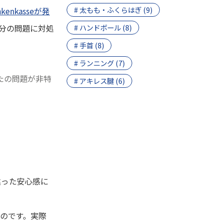
# 太もも・ふくらはぎ (9)
ankenkasseが発
自分の問題に対処
# ハンドボール (8)
# 手首 (8)
# ランニング (7)
たの問題が非特
# アキレス腱 (6)
違った安心感に
のです。実際