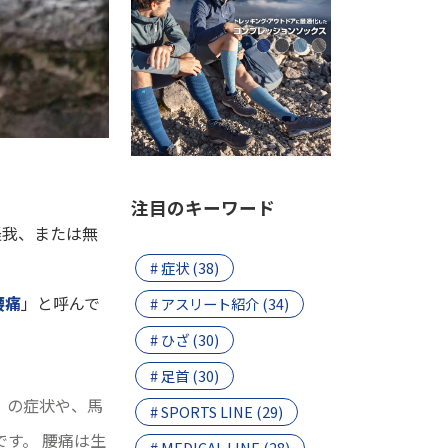
注目のキーワード
怪我、または無
# 症状 (38)
腰痛
」と呼んで
# アスリート紹介 (34)
# ひざ (30)
# 足首 (30)
）の症状や、馬
# SPORTS LINE (29)
す。 腰痛は生
# MEDICAL LINE (28)