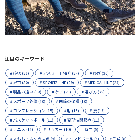
注目のキーワード
# 症状 (38)
# アスリート紹介 (34)
# ひざ (30)
# 足首 (30)
# SPORTS LINE (29)
# MEDICAL LINE (28)
# 製品の違い (28)
# ケア (25)
# 選び方 (25)
# スポーツ外傷 (18)
# 関節の保護 (18)
# コンプレッション (15)
# 肘 (15)
# 腰 (13)
# バスケットボール (11)
# 変形性関節症 (11)
# テニス (11)
# サッカー (10)
# 背中 (9)
# 太もも・ふくらはぎ (9)
# ハンドボール (8)
# 手首 (8)