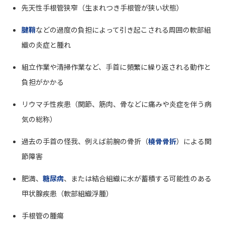
先天性手根管狭窄（生まれつき手根管が狭い状態）
腱鞘
などの過度の負担によって引き起こされる周囲の軟部組
織の炎症と腫れ
組立作業や清掃作業など、手首に頻繁に繰り返される動作と
負担がかかる
リウマチ性疾患（関節、筋肉、骨などに痛みや炎症を伴う病
気の総称）
過去の手首の怪我、例えば前腕の骨折（
橈骨骨折
）による関
節障害
肥満、
糖尿病
、または結合組織に水が蓄積する可能性のある
甲状腺疾患（軟部組織浮腫）
手根管の腫瘍