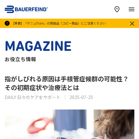
メ
【重要】「ゲニュTrain」の模倣品（コピー商品）にご注意ください
MAGAZINE
お役立ち情報
指がしびれる原因は手根管症候群の可能性？
その初期症状や治療法とは
DAILY 日々のケアをサポート
2025-07-25