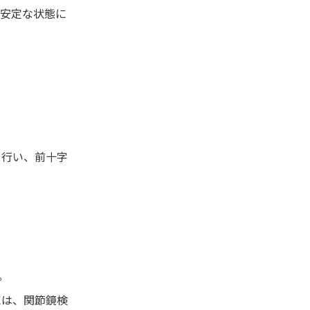
不安定な状態に
を行い、前十字
。
には、関節鏡検