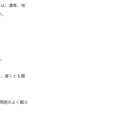
では、通常、他
す。
す。
し、遅くとも膝
、周囲のよく鍛え