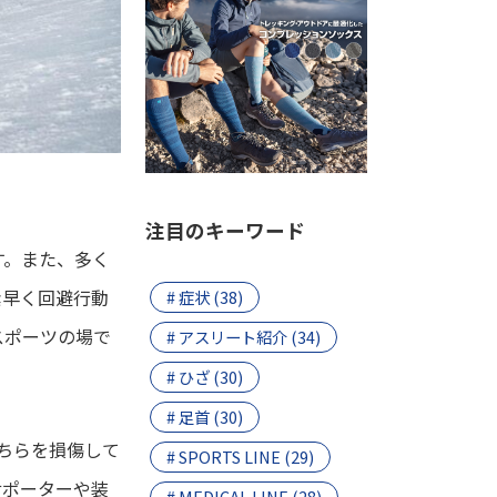
注目のキーワード
す。また、多く
素早く回避行動
# 症状 (38)
スポーツの場で
# アスリート紹介 (34)
# ひざ (30)
# 足首 (30)
ちらを損傷して
# SPORTS LINE (29)
サポーターや装
# MEDICAL LINE (28)