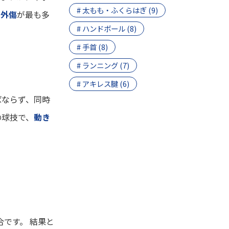
# 太もも・ふくらはぎ (9)
ツ外傷
が最も多
# ハンドボール (8)
# 手首 (8)
# ランニング (7)
# アキレス腱 (6)
ばならず、同時
の球技で、
動き
合です。 結果と