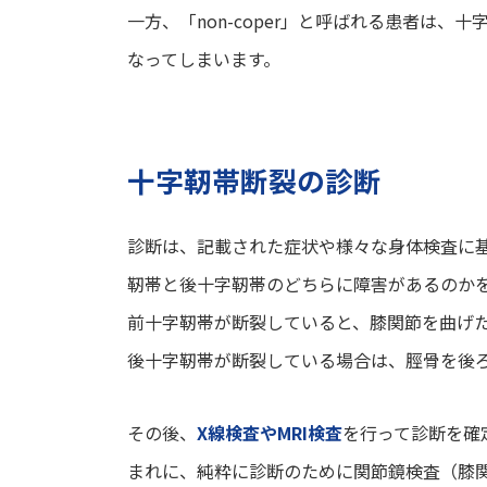
一方、「non-coper」と呼ばれる患者は
なってしまいます。
十字靭帯断裂の診断
診断は、記載された症状や様々な身体検査に
靭帯と後十字靭帯のどちらに障害があるのか
前十字靭帯が断裂していると、膝関節を曲げ
後十字靭帯が断裂している場合は、脛骨を後
その後、
X線検査やMRI検査
を行って診断を確
まれに、純粋に診断のために関節鏡検査（膝