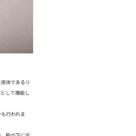
な液体であるリ
体
として機能し
ンも行われま
合、脇の下に近