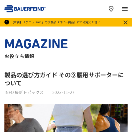
メ
【重要】「ゲニュTrain」の模倣品（コピー商品）にご注意ください
MAGAZINE
お役立ち情報
製品の選び方ガイド その⑨腰用サポーターに
ついて
INFO 最新トピックス
2023-11-27