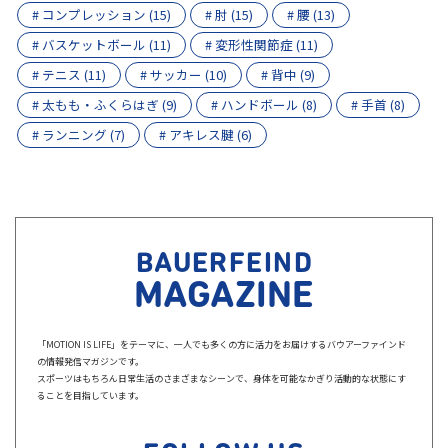
# コンプレッション (15)
# 肘 (15)
# 腰 (13)
# バスケットボール (11)
# 変形性関節症 (11)
# テニス (11)
# サッカー (10)
# 背中 (9)
# 太もも・ふくらはぎ (9)
# ハンドボール (8)
# 手首 (8)
# ランニング (7)
# アキレス腱 (6)
BAUERFEIND
MAGAZINE
「MOTION IS LIFE」をテーマに、一人でも多くの方に活力をお届けするバウアーファインド
の情報発信マガジンです。
スポーツはもちろん日常生活のさまざまなシーンで、身体を可能なかぎり活動的な状態にす
ることを目指しています。