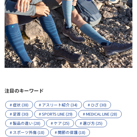
注目のキーワード
# 症状 (38)
# アスリート紹介 (34)
# ひざ (30)
# 足首 (30)
# SPORTS LINE (29)
# MEDICAL LINE (28)
# 製品の違い (28)
# ケア (25)
# 選び方 (25)
# スポーツ外傷 (18)
# 関節の保護 (18)