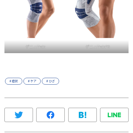
ゲニュTrain
ゲニュTrainP3
# 症状
# ケア
# ひざ