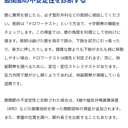
膝に異常を感じたら、必ず整形外科などの医師に相談してくださ
い。医師は「ドロワーテスト」という方法で、十字靭帯の機能を
チェックします。この検査では、膝の角度を90度にして仰向けに
寝ます。医師は曲げた膝を両手で囲み、下肢を前方に引っ張った
り、後方に押したりします。健康な膝よりも下肢が太もも側に移動
しやすい場合、ドロワーテストは陽性と判定されます。次に、側
副靭帯を調べるために、変位・変位ストレステストがあります。
反力作用で膝が少し開くようであれば、側副靭帯が損傷している
証拠です。
膝関節の不安定性と診断された場合は、X線や磁気共鳴画像装置
（MRI）などの画像技術を使った関節固有の検査が追加されます。
また、骨盤の位置を調べ、脚の長さを比較することもあります。