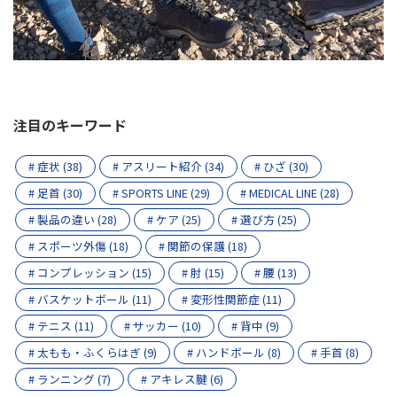
注目のキーワード
# 症状 (38)
# アスリート紹介 (34)
# ひざ (30)
# 足首 (30)
# SPORTS LINE (29)
# MEDICAL LINE (28)
# 製品の違い (28)
# ケア (25)
# 選び方 (25)
# スポーツ外傷 (18)
# 関節の保護 (18)
# コンプレッション (15)
# 肘 (15)
# 腰 (13)
# バスケットボール (11)
# 変形性関節症 (11)
# テニス (11)
# サッカー (10)
# 背中 (9)
# 太もも・ふくらはぎ (9)
# ハンドボール (8)
# 手首 (8)
# ランニング (7)
# アキレス腱 (6)