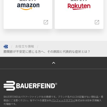
お役立ち情報
膝関節が不安定に感じる方へ、その原因と代表的な症状とは？
ページトップへ
BAUERFEINDはバウアーファインド社の商標です。ブランド名やロゴの記載がない類似品・模
倣品にご注意ください。当サイトの運営会社
パシフィックサプライ
株式会社は日本正規輸入
代理店です。