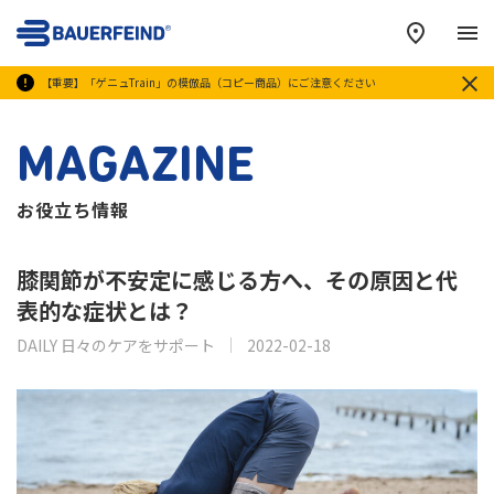
メ
【重要】「ゲニュTrain」の模倣品（コピー商品）にご注意ください
MAGAZINE
お役立ち情報
膝関節が不安定に感じる方へ、その原因と代
表的な症状とは？
DAILY 日々のケアをサポート
2022-02-18