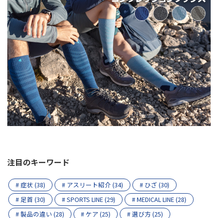
注目のキーワード
# 症状 (38)
# アスリート紹介 (34)
# ひざ (30)
# 足首 (30)
# SPORTS LINE (29)
# MEDICAL LINE (28)
# 製品の違い (28)
# ケア (25)
# 選び方 (25)