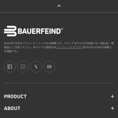
ページトップへ
BAUERFEINDはバウアーファインド社の商標です。ブランド名やロゴの記載がない類似品・模
倣品にご注意ください。当サイトの運営会社
パシフィックサプライ
株式会社は日本正規輸入
代理店です。
PRODUCT
ABOUT