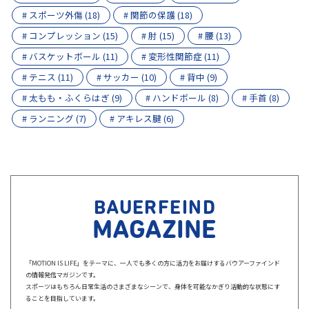
# スポーツ外傷 (18)
# 関節の保護 (18)
# コンプレッション (15)
# 肘 (15)
# 腰 (13)
# バスケットボール (11)
# 変形性関節症 (11)
# テニス (11)
# サッカー (10)
# 背中 (9)
# 太もも・ふくらはぎ (9)
# ハンドボール (8)
# 手首 (8)
# ランニング (7)
# アキレス腱 (6)
BAUERFEIND
MAGAZINE
「MOTION IS LIFE」をテーマに、一人でも多くの方に活力をお届けするバウアーファインド
の情報発信マガジンです。
スポーツはもちろん日常生活のさまざまなシーンで、身体を可能なかぎり活動的な状態にす
ることを目指しています。