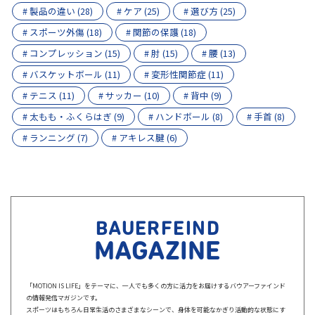
# 製品の違い (28)
# ケア (25)
# 選び方 (25)
# スポーツ外傷 (18)
# 関節の保護 (18)
# コンプレッション (15)
# 肘 (15)
# 腰 (13)
# バスケットボール (11)
# 変形性関節症 (11)
# テニス (11)
# サッカー (10)
# 背中 (9)
# 太もも・ふくらはぎ (9)
# ハンドボール (8)
# 手首 (8)
# ランニング (7)
# アキレス腱 (6)
BAUERFEIND
MAGAZINE
「MOTION IS LIFE」をテーマに、一人でも多くの方に活力をお届けするバウアーファインド
の情報発信マガジンです。
スポーツはもちろん日常生活のさまざまなシーンで、身体を可能なかぎり活動的な状態にす