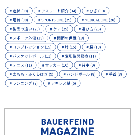
# 症状 (38)
# アスリート紹介 (34)
# ひざ (30)
# 足首 (30)
# SPORTS LINE (29)
# MEDICAL LINE (28)
# 製品の違い (28)
# ケア (25)
# 選び方 (25)
# スポーツ外傷 (18)
# 関節の保護 (18)
# コンプレッション (15)
# 肘 (15)
# 腰 (13)
# バスケットボール (11)
# 変形性関節症 (11)
# テニス (11)
# サッカー (10)
# 背中 (9)
# 太もも・ふくらはぎ (9)
# ハンドボール (8)
# 手首 (8)
# ランニング (7)
# アキレス腱 (6)
BAUERFEIND
MAGAZINE