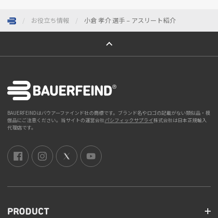
お役立ち情報
小倉 孝介 選手 – アスリート紹介
ページトップへ
BAUERFEINDはバウアーファインド社の商標です。ブランド名やロゴの記載がない類似品・模
倣品にご注意ください。当サイトの運営会社
パシフィックサプライ
株式会社は日本正規輸入
代理店です。
PRODUCT