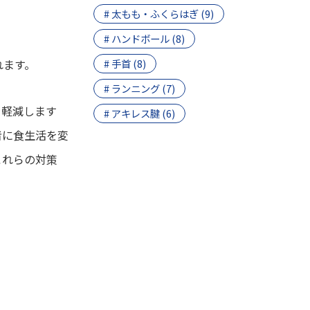
# 太もも・ふくらはぎ (9)
# ハンドボール (8)
れます。
# 手首 (8)
# ランニング (7)
を軽減します
# アキレス腱 (6)
者に食生活を変
これらの対策