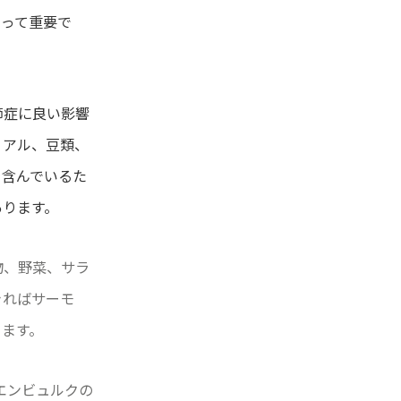
とって重要で
節症に良い影響
リアル、豆類、
を含んでいるた
あります。
物、野菜、サラ
きればサーモ
ります。
エンビュルクの