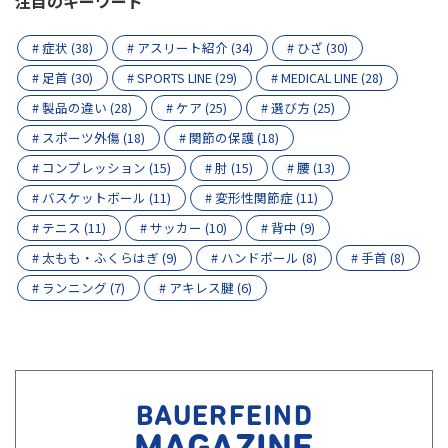
注目のキーワード
# 症状 (38)
# アスリート紹介 (34)
# ひざ (30)
# 足首 (30)
# SPORTS LINE (29)
# MEDICAL LINE (28)
# 製品の違い (28)
# ケア (25)
# 選び方 (25)
# スポーツ外傷 (18)
# 関節の保護 (18)
# コンプレッション (15)
# 肘 (15)
# 腰 (13)
# バスケットボール (11)
# 変形性関節症 (11)
# テニス (11)
# サッカー (10)
# 背中 (9)
# 太もも・ふくらはぎ (9)
# ハンドボール (8)
# 手首 (8)
# ランニング (7)
# アキレス腱 (6)
BAUERFEIND