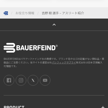
お役立ち情報
吉野 樹 選手 – アスリート紹介
ページトップへ
BAUERFEINDはバウアーファインド社の商標です。ブランド名やロゴの記載がない類似品・模
倣品にご注意ください。当サイトの運営会社
パシフィックサプライ
株式会社は日本正規輸入
代理店です。
PRODUCT