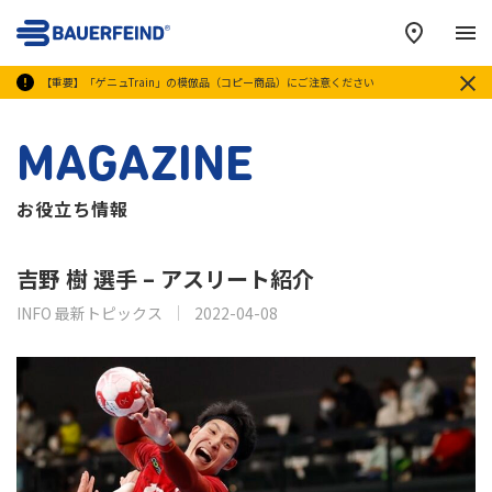
メ
【重要】「ゲニュTrain」の模倣品（コピー商品）にご注意ください
MAGAZINE
お役立ち情報
吉野 樹 選手 – アスリート紹介
INFO 最新トピックス
2022-04-08