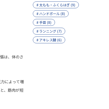
# 太もも・ふくらはぎ (9)
# ハンドボール (8)
# 手首 (8)
# ランニング (7)
# アキレス腱 (6)
緊張は、体のさ
圧力によって増
くと、筋肉が短