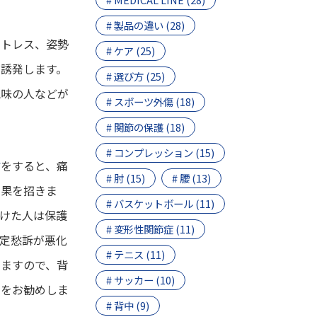
# 製品の違い (28)
ストレス、姿勢
# ケア (25)
誘発します。
# 選び方 (25)
気味の人などが
# スポーツ外傷 (18)
# 関節の保護 (18)
# コンプレッション (15)
方
をすると、痛
# 肘 (15)
# 腰 (13)
結果を招きま
# バスケットボール (11)
けた人は保護
# 変形性関節症 (11)
定愁訴が悪化
# テニス (11)
りますので、背
# サッカー (10)
とをお勧めしま
# 背中 (9)