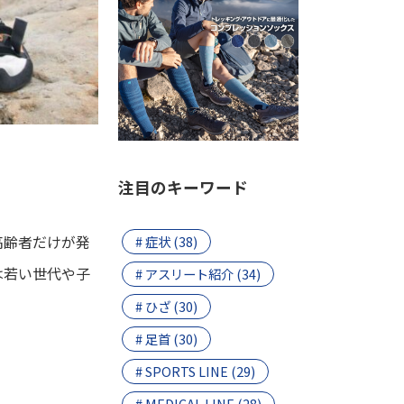
注目のキーワード
高齢者だけが発
# 症状 (38)
は若い世代や子
# アスリート紹介 (34)
# ひざ (30)
# 足首 (30)
# SPORTS LINE (29)
# MEDICAL LINE (28)