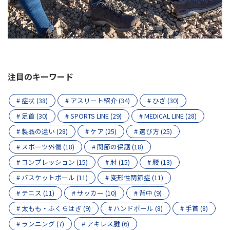
注目のキーワード
# 症状 (38)
# アスリート紹介 (34)
# ひざ (30)
# 足首 (30)
# SPORTS LINE (29)
# MEDICAL LINE (28)
# 製品の違い (28)
# ケア (25)
# 選び方 (25)
# スポーツ外傷 (18)
# 関節の保護 (18)
# コンプレッション (15)
# 肘 (15)
# 腰 (13)
# バスケットボール (11)
# 変形性関節症 (11)
# テニス (11)
# サッカー (10)
# 背中 (9)
# 太もも・ふくらはぎ (9)
# ハンドボール (8)
# 手首 (8)
# ランニング (7)
# アキレス腱 (6)