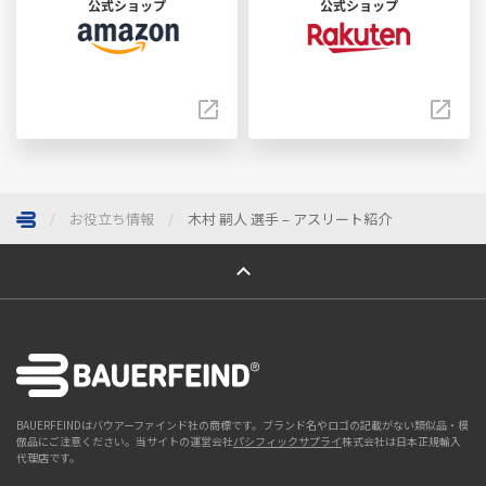
公式ショップ
公式ショップ
お役立ち情報
木村 嗣人 選手 – アスリート紹介
ページトップへ
BAUERFEINDはバウアーファインド社の商標です。ブランド名やロゴの記載がない類似品・模
倣品にご注意ください。当サイトの運営会社
パシフィックサプライ
株式会社は日本正規輸入
代理店です。