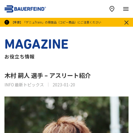
メ
【重要】「ゲニュTrain」の模倣品（コピー商品）にご注意ください
MAGAZINE
お役立ち情報
木村 嗣人 選手 – アスリート紹介
INFO 最新トピックス
2023-01-20