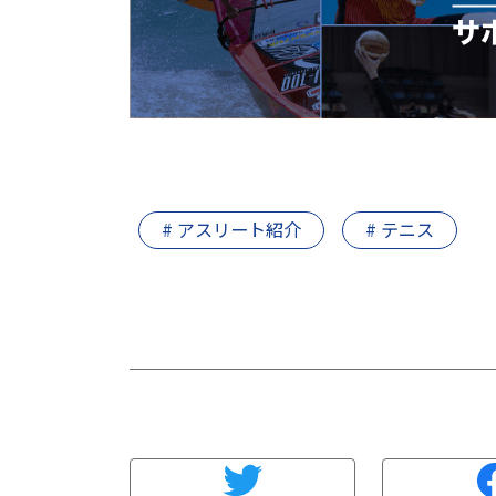
# アスリート紹介
# テニス