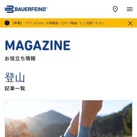
メ
【重要】「ゲニュTrain」の模倣品（コピー商品）にご注意ください
MAGAZINE
お役立ち情報
登山
記事一覧