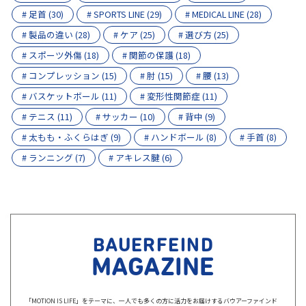
# 足首 (30)
# SPORTS LINE (29)
# MEDICAL LINE (28)
# 製品の違い (28)
# ケア (25)
# 選び方 (25)
# スポーツ外傷 (18)
# 関節の保護 (18)
# コンプレッション (15)
# 肘 (15)
# 腰 (13)
# バスケットボール (11)
# 変形性関節症 (11)
# テニス (11)
# サッカー (10)
# 背中 (9)
# 太もも・ふくらはぎ (9)
# ハンドボール (8)
# 手首 (8)
# ランニング (7)
# アキレス腱 (6)
BAUERFEIND
MAGAZINE
「MOTION IS LIFE」をテーマに、一人でも多くの方に活力をお届けするバウアーファインド