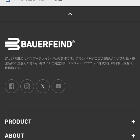
ページトップへ
BAUERFEINDはバウアーファインド社の商標です。ブランド名やロゴの記載がない類似品・模
倣品にご注意ください。当サイトの運営会社
パシフィックサプライ
株式会社は日本正規輸入
代理店です。
PRODUCT
ABOUT