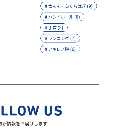
# 太もも・ふくらはぎ (9)
# ハンドボール (8)
# 手首 (8)
# ランニング (7)
# アキレス腱 (6)
OLLOW US
最新情報をお届けします