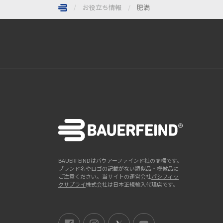
お役立ち情報
肥満
ページトップへ
BAUERFEINDはバウアーファインド社の商標です。
ブランド名やロゴの記載がない類似品・模倣品に
ご注意ください。当サイトの運営会社
パシフィッ
クサプライ
株式会社は日本正規輸入代理店です。