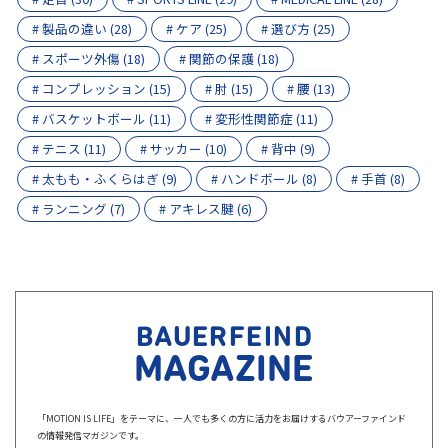
# 製品の違い (28)
# ケア (25)
# 選び方 (25)
# スポーツ外傷 (18)
# 関節の保護 (18)
# コンプレッション (15)
# 肘 (15)
# 腰 (13)
# バスケットボール (11)
# 変形性関節症 (11)
# テニス (11)
# サッカー (10)
# 背中 (9)
# 太もも・ふくらはぎ (9)
# ハンドボール (8)
# 手首 (8)
# ランニング (7)
# アキレス腱 (6)
BAUERFEIND
MAGAZINE
「MOTION IS LIFE」をテーマに、一人でも多くの方に活力をお届けするバウアーファインド
の情報発信マガジンです。