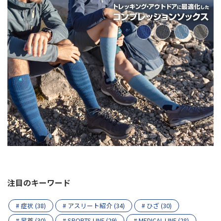
注目のキーワード
# 症状 (38)
# アスリート紹介 (34)
# ひざ (30)
# 足首 (30)
# SPORTS LINE (29)
# MEDICAL LINE (28)