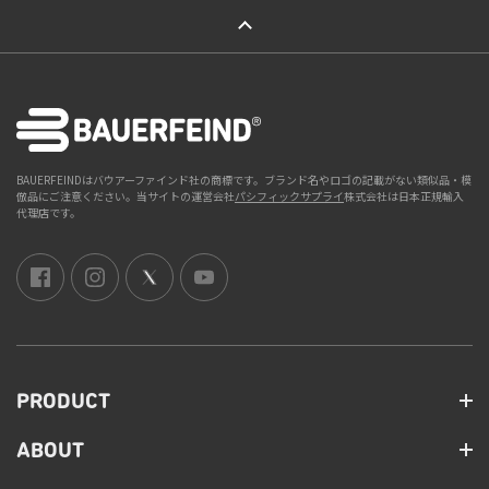
ページトップへ
BAUERFEINDはバウアーファインド社の商標です。ブランド名やロゴの記載がない類似品・模
倣品にご注意ください。当サイトの運営会社
パシフィックサプライ
株式会社は日本正規輸入
代理店です。
PRODUCT
ABOUT