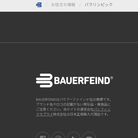
お役立ち情報
パラリンピック
ページトップへ
BAUERFEINDはバウアーファインド社の商標です。
ブランド名やロゴの記載がない類似品・模倣品に
ご注意ください。当サイトの運営会社
パシフィッ
クサプライ
株式会社は日本正規輸入代理店です。