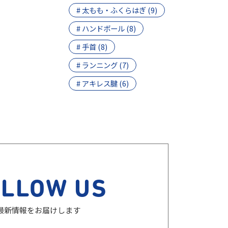
# 太もも・ふくらはぎ (9)
# ハンドボール (8)
# 手首 (8)
# ランニング (7)
# アキレス腱 (6)
OLLOW US
最新情報をお届けします