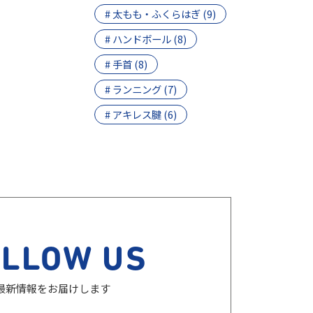
# 太もも・ふくらはぎ (9)
# ハンドボール (8)
# 手首 (8)
# ランニング (7)
# アキレス腱 (6)
OLLOW US
最新情報をお届けします