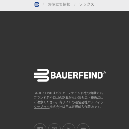
お役立ち情報
ソックス
ページトップへ
BAUERFEINDはバウアーファインド社の商標です。
ブランド名やロゴの記載がない類似品・模倣品に
ご注意ください。当サイトの運営会社
パシフィッ
クサプライ
株式会社は日本正規輸入代理店です。