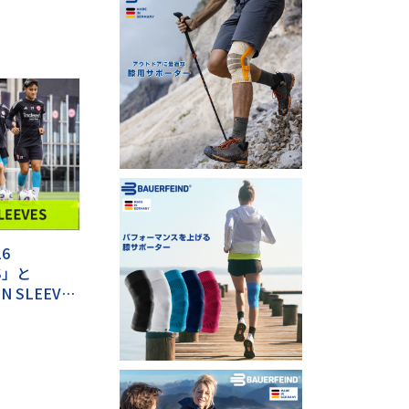
6
KS」と
N SLEEV…