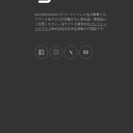
BAUERFEINDはバウアーファインド社の商標です。
ブランド名やロゴの記載がない類似品・模倣品に
ご注意ください。当サイトの運営会社
パシフィッ
クサプライ
株式会社は日本正規輸入代理店です。