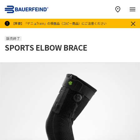
メ
【重要】「ゲニュTrain」の模倣品（コピー商品）にご注意ください
販売終了
SPORTS ELBOW BRACE