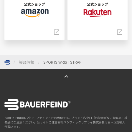
公式ショップ
公式ショップ
製品情報
SPORTS WRIST STRAP
ページトップへ
BAUERFEINDはバウアーファインド社の商標です。ブランド名やロゴの記載がない類似品・模
倣品にご注意ください。当サイトの運営会社
パシフィックサプライ
株式会社は日本正規輸入
代理店です。