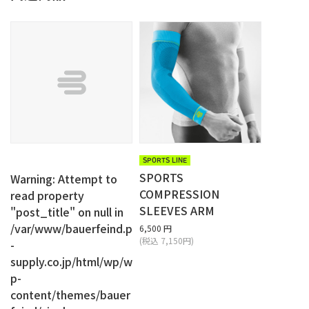
SPORTS LINE
SPORTS
Warning
: Attempt to
COMPRESSION
read property
SLEEVES ARM
"post_title" on null in
/var/www/bauerfeind.p
6,500 円
(税込 7,150円)
-
supply.co.jp/html/wp/w
p-
content/themes/bauer