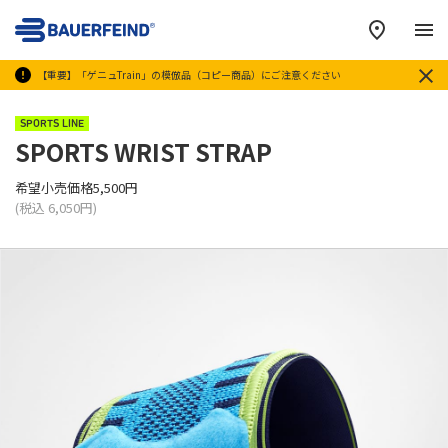
メ
【重要】「ゲニュTrain」の模倣品（コピー商品）にご注意ください
SPORTS LINE
SPORTS WRIST STRAP
希望小売価格5,500円
(税込 6,050円)