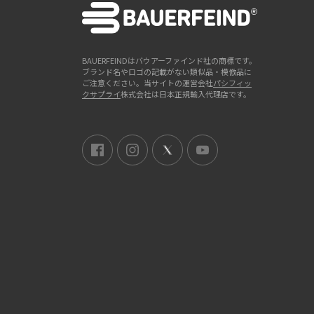
BAUERFEINDはバウアーファインド社の商標です。
ブランド名やロゴの記載がない類似品・模倣品に
ご注意ください。当サイトの運営会社
パシフィッ
クサプライ
株式会社は日本正規輸入代理店です。