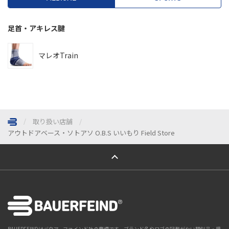
足首・アキレス腱
マレオTrain
取り扱い店舗
アウトドアベース・ソトアソ O.B.S いいもり Field Store
ページトップへ
BAUERFEINDはバウアーファインド社の商標です。ブランド名やロゴの記載がない類似品・模