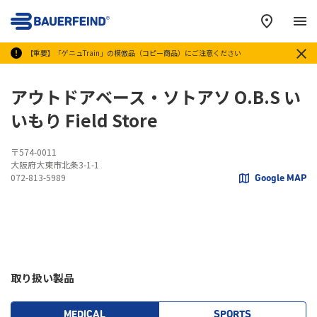
メ
【重要】「ゲニュTrain」の模倣品（コピー商品）にご注意ください
アウトドアベース・ソトアソ O.B.S い
いもり Field Store
〒574-0011
大阪府大東市北条3-1-1
072-813-5989
Google MAP
取り扱い製品
MEDICAL
SPORTS