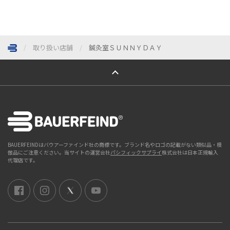
取り扱い店舗
鍼灸室ＳＵＮＮＹＤＡＹ
ページトップへ
BAUERFEINDはバウアーファインド社の商標です。ブランド名やロゴの記載がない類似品・模
倣品にご注意ください。当サイトの運営会社
パシフィックサプライ
株式会社は日本正規輸入
代理店です。