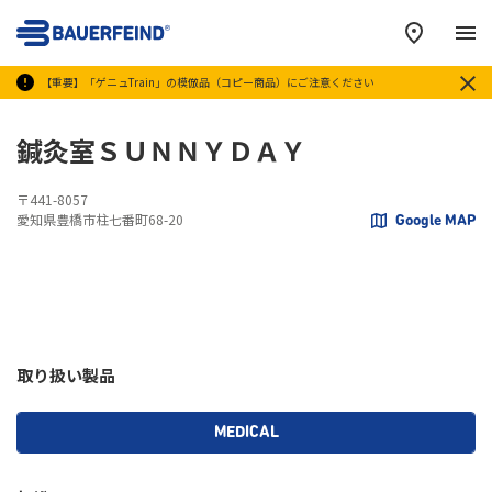
メ
【重要】「ゲニュTrain」の模倣品（コピー商品）にご注意ください
鍼灸室ＳＵＮＮＹＤＡＹ
〒441-8057
愛知県豊橋市柱七番町68-20
Google MAP
取り扱い製品
MEDICAL