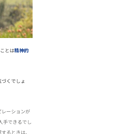
ることは
精神的
気づくでしょ
ピレーションが
入手できるでし
認するときは、