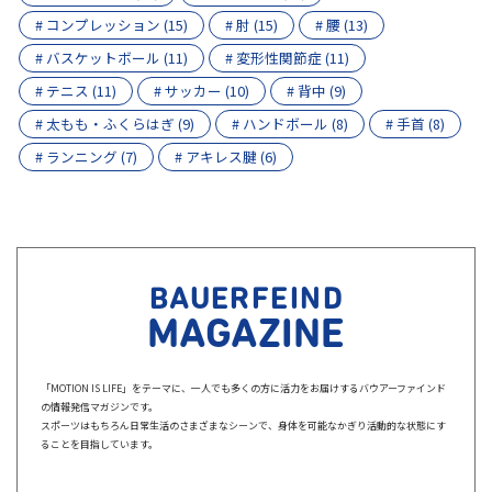
# コンプレッション (15)
# 肘 (15)
# 腰 (13)
# バスケットボール (11)
# 変形性関節症 (11)
# テニス (11)
# サッカー (10)
# 背中 (9)
# 太もも・ふくらはぎ (9)
# ハンドボール (8)
# 手首 (8)
# ランニング (7)
# アキレス腱 (6)
BAUERFEIND
MAGAZINE
「MOTION IS LIFE」をテーマに、一人でも多くの方に活力をお届けするバウアーファインド
の情報発信マガジンです。
スポーツはもちろん日常生活のさまざまなシーンで、身体を可能なかぎり活動的な状態にす
ることを目指しています。