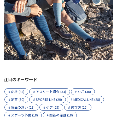
注目のキーワード
# 症状 (38)
# アスリート紹介 (34)
# ひざ (30)
# 足首 (30)
# SPORTS LINE (29)
# MEDICAL LINE (28)
# 製品の違い (28)
# ケア (25)
# 選び方 (25)
# スポーツ外傷 (18)
# 関節の保護 (18)