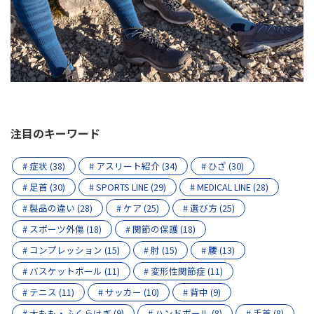
注目のキーワード
# 症状 (38)
# アスリート紹介 (34)
# ひざ (30)
# 足首 (30)
# SPORTS LINE (29)
# MEDICAL LINE (28)
# 製品の違い (28)
# ケア (25)
# 選び方 (25)
# スポーツ外傷 (18)
# 関節の保護 (18)
# コンプレッション (15)
# 肘 (15)
# 腰 (13)
# バスケットボール (11)
# 変形性関節症 (11)
# テニス (11)
# サッカー (10)
# 背中 (9)
# 太もも・ふくらはぎ (9)
# ハンドボール (8)
# 手首 (8)